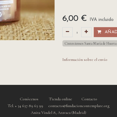
6,00
€
IVA incluido
AÑADI
Cistercienses Santa María de Huerta
Información sobre el envío
Conócenos
Tienda online
Contacto
Tel. + 34 637 89 63 99 contacto@fundacioncontemplare.org
Anita Vindel 8, Aravaca (Madrid)