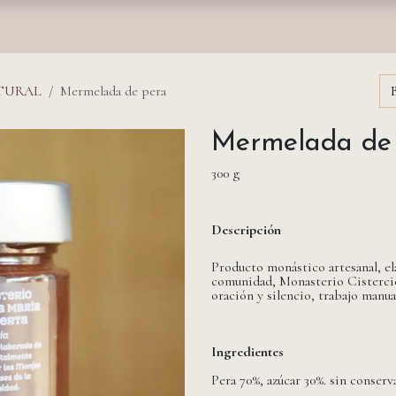
nda
Fundación
Monasterios
Empresas
Prensa
TURAL
Mermelada de pera
Mermelada de
300 g
Descripción
Producto monástico artesanal, e
comunidad, Monasterio Cistercie
oración y silencio, trabajo manu
Ingredientes
Pera 70%, azúcar 30%. sin conserv