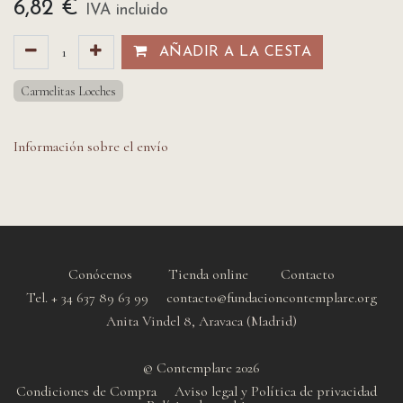
6,82
€
IVA incluido
AÑADIR A LA CESTA​​
Carmelitas Loeches
Información sobre el envío
Conócenos
Tienda online
Contacto
Tel. + 34 637 89 63 99 contacto@fundacioncontemplare.org
Anita Vindel 8, Aravaca (Madrid)
© Contemplare 2026
Condiciones de Compra
Aviso legal y Política de privacidad