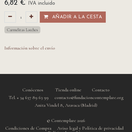
6,82
€
IVA incluido
AÑADIR A LA CESTA​​
Carmelitas Loeches
Información sobre el envío
Conócenos
Tienda online
Contacto
Tel. + 34 637 89 63 99 contacto@fundacioncontemplare.org
Anita Vindel 8, Aravaca (Madrid)
© Contemplare 2026
Condiciones de Compra
Aviso legal y Política de privacidad