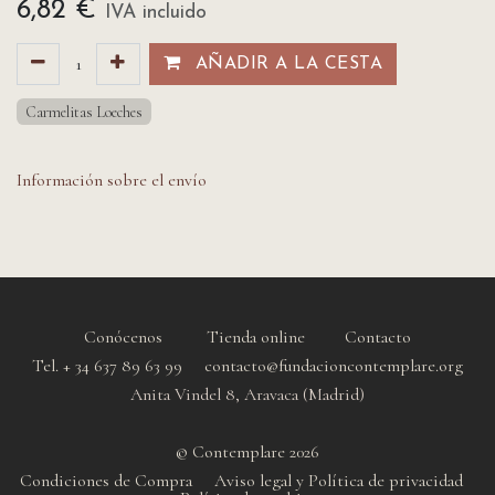
6,82
€
IVA incluido
AÑADIR A LA CESTA​​
Carmelitas Loeches
Información sobre el envío
Conócenos
Tienda online
Contacto
Tel. + 34 637 89 63 99 contacto@fundacioncontemplare.org
Anita Vindel 8, Aravaca (Madrid)
© Contemplare 2026
Condiciones de Compra
Aviso legal y Política de privacidad