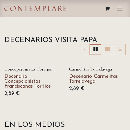
IR AL CONTENIDO
DECENARIOS VISITA PAPA
OFICIAL VISITA PAPA
OFICIAL VISITA PAPA
Concepcionistas Torrijos
Carmelitas Torrelavega
Decenario
Decenario Carmelitas
Concepcionistas
Torrelavega
Franciscanas Torrijos
2,89
€
2,89
€
EN LOS MEDIOS