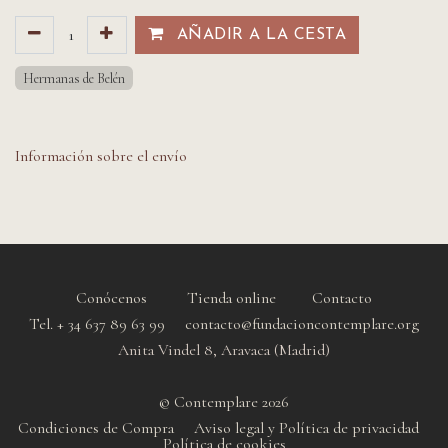
AÑADIR A LA CESTA​​
Hermanas de Belén
Información sobre el envío
Conócenos
Tienda online
Contacto
Tel. + 34 637 89 63 99 contacto@fundacioncontemplare.org
Anita Vindel 8, Aravaca (Madrid)
© Contemplare 2026
Condiciones de Compra
Aviso legal y Política de privacidad
Política de cookie
s