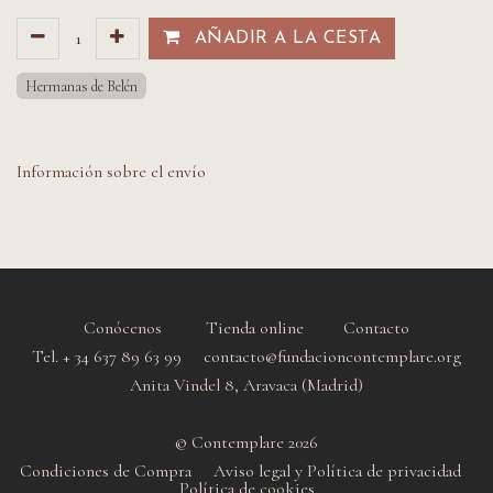
AÑADIR A LA CESTA​​
Hermanas de Belén
Información sobre el envío
Conócenos
Tienda online
Contacto
Tel. + 34 637 89 63 99 contacto@fundacioncontemplare.org
Anita Vindel 8, Aravaca (Madrid)
© Contemplare 2026
Condiciones de Compra
Aviso legal y Política de privacidad
Política de cookie
s