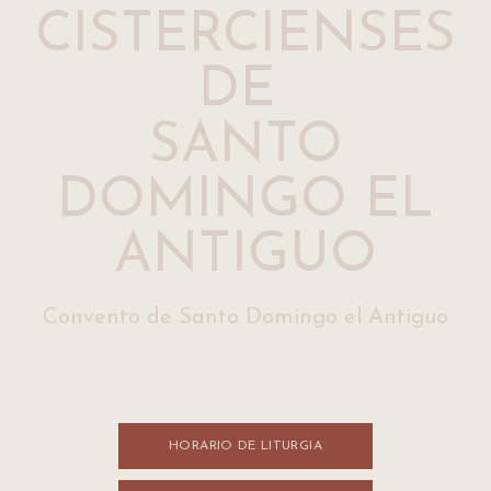
CISTERCIENSES
DE
SANTO
DOMINGO EL
ANTIGUO
Convento de Santo Domingo el Antiguo
HORARIO DE LITURGI​​A