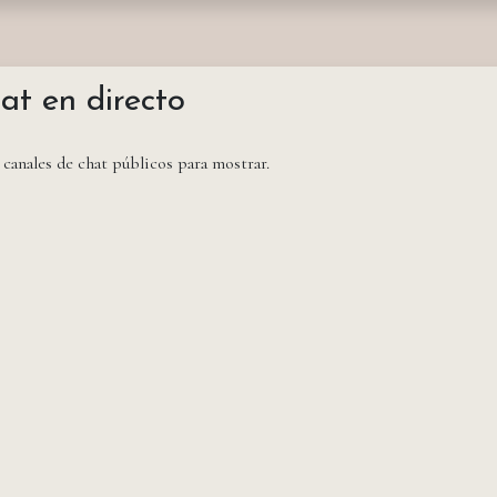
nda
Fundación
Monasterios
Empresas
Prensa
at en directo
canales de chat públicos para mostrar.