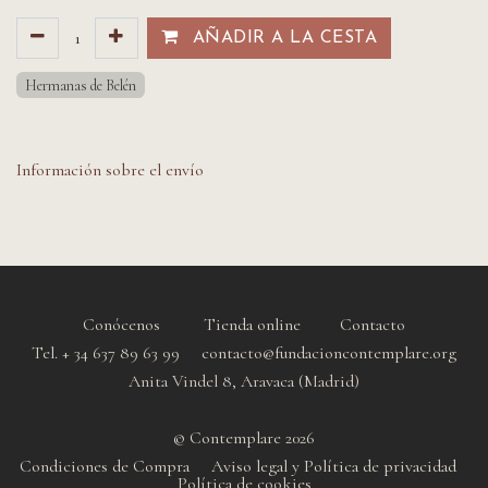
AÑADIR A LA CESTA​​
Hermanas de Belén
Información sobre el envío
Conócenos
Tienda online
Contacto
Tel. + 34 637 89 63 99 contacto@fundacioncontemplare.org
Anita Vindel 8, Aravaca (Madrid)
© Contemplare 2026
Condiciones de Compra
Aviso legal y Política de privacidad
Política de cookie
s