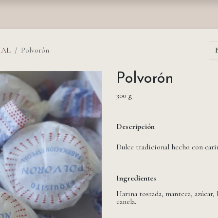
nda
Fundación
Monasterios
Empresas
Prensa
NAL
Polvorón
Polvorón
300 g
Descripción
Dulce tradicional hecho con cari
Ingredientes
Harina tostada, manteca, azúcar, 
canela.