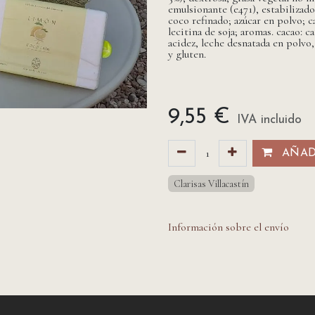
emulsionante (e471), estabilizado
coco refinado; azúcar en polvo; c
lecitina de soja; aromas. cacao: 
acidez, leche desnatada en polvo,
y gluten.
9,55
€
IVA incluido
AÑADI
Clarisas Villacastín
Información sobre el envío