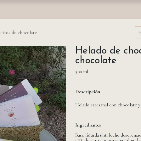
nda
Fundación
Monasterios
Empresas
Prensa
citos de chocolate
Helado de choc
chocolate
500 ml
Descripción
Helado artesanal con chocolate y 
Ingredientes
Base líquida uht: leche descremad
5%), dextrosa, grasa vegetal no 