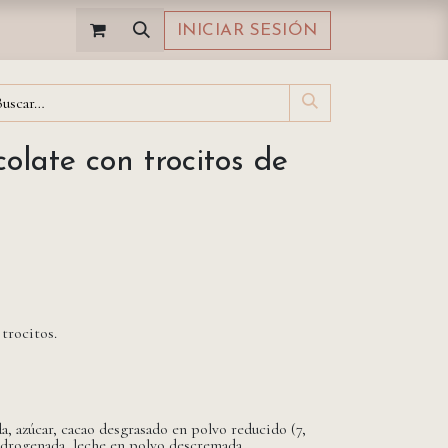
INICIAR SESIÓN
olate con trocitos de
trocitos.
a, azúcar, cacao desgrasado en polvo reducido (7,
hidrogenada, leche en polvo descremada,