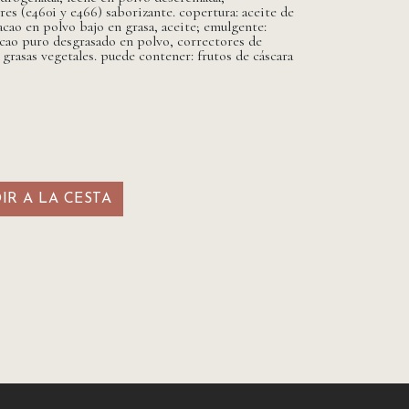
res (e460i y e466) saborizante. copertura: aceite de
acao en polvo bajo en grasa, aceite; emulgente:
cacao puro desgrasado en polvo, correctores de
 grasas vegetales. puede contener: frutos de cáscara
R A LA CESTA​​