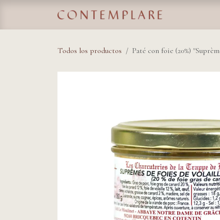
IR AL CONTENIDO
Home
Tie
Todos los productos
Paté con foie (20%) "Suprème