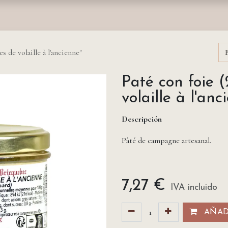
nda
Fundación
Monasterios
Empresas
Prensa
s de volaille à l'ancienne"
Paté con foie
volaille à l'anc
Descripción
Pâté de campagne artesanal.
7,27
€
IVA incluido
AÑADI