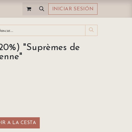
INICIAR SESIÓN
 (20%) "Suprèmes de
ienne"
R A LA CESTA​​