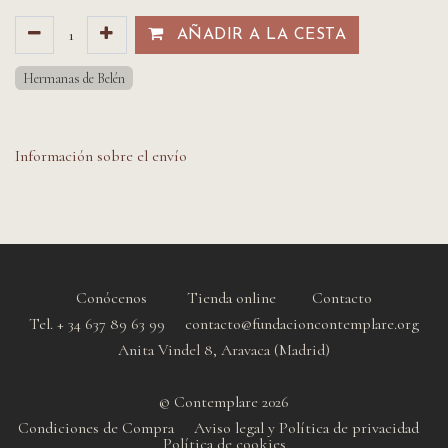
AÑADIR A LA CESTA​​
Hermanas de Belén
Información sobre el envío
Conócenos
Tienda online
Contacto
Tel. + 34 637 89 63 99 contacto@fundacioncontemplare.org
Anita Vindel 8, Aravaca (Madrid)
© Contemplare 2026
Condiciones de Compra
Aviso legal y Política de privacidad
Política de cookie
s