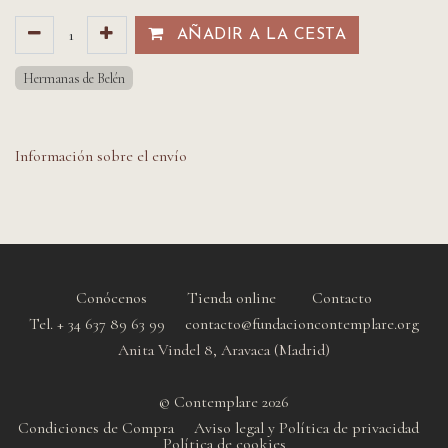
AÑADIR A LA CESTA​​
Hermanas de Belén
Información sobre el envío
Conócenos
Tienda online
Contacto
Tel. + 34 637 89 63 99 contacto@fundacioncontemplare.org
Anita Vindel 8, Aravaca (Madrid)
© Contemplare 2026
Condiciones de Compra
Aviso legal y Política de privacidad
Política de cookie
s