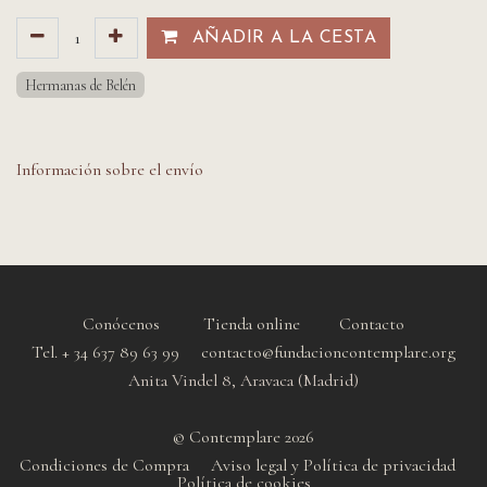
AÑADIR A LA CESTA​​
Hermanas de Belén
Información sobre el envío
Conócenos
Tienda online
Contacto
Tel. + 34 637 89 63 99 contacto@fundacioncontemplare.org
Anita Vindel 8, Aravaca (Madrid)
© Contemplare 2026
Condiciones de Compra
Aviso legal y Política de privacidad
Política de cookie
s