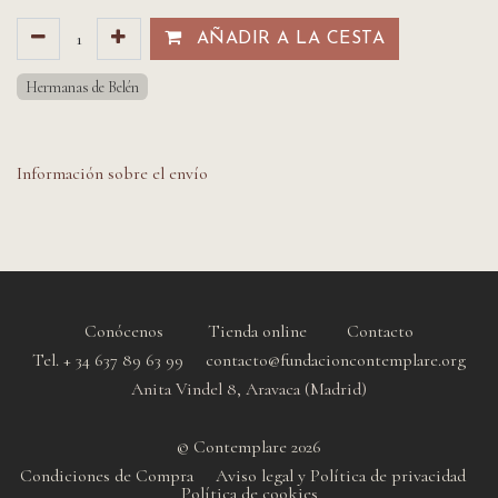
AÑADIR A LA CESTA​​
Hermanas de Belén
Información sobre el envío
Conócenos
Tienda online
Contacto
Tel. + 34 637 89 63 99 contacto@fundacioncontemplare.org
Anita Vindel 8, Aravaca (Madrid)
© Contemplare 2026
Condiciones de Compra
Aviso legal y Política de privacidad
Política de cookie
s