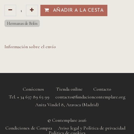
AÑADIR A LA CESTA​​
Hermanas de Belén
Información sobre el envío
Conócenos
Tienda online
Contacto
Tel. + 34 637 89 63 99 contacto@fundacioncontemplare.org
Anita Vindel 8, Aravaca (Madrid)
© Contemplare 2026
Condiciones de Compra
Aviso legal y Política de privacidad
Política de cookie
s