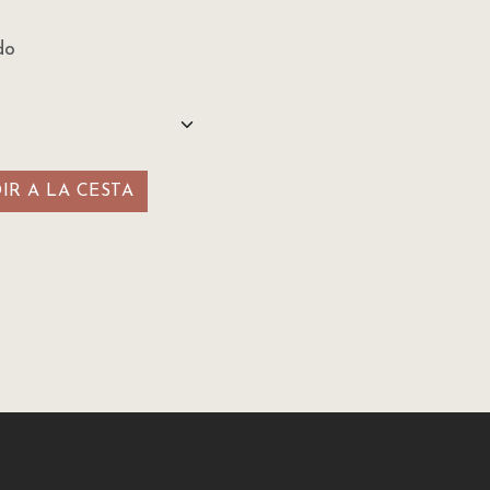
do
R A LA CESTA​​