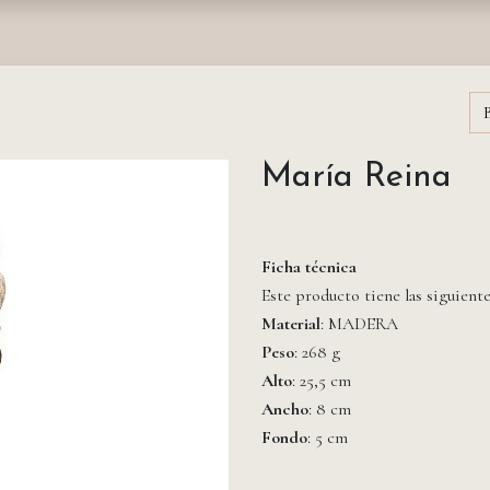
nda
Fundación
Monasterios
Empresas
Prensa
María Reina
Ficha técnica
Este producto tiene las siguient
Material
: MADERA
Peso
: 268 g
Alto
: 25,5 cm
Ancho
: 8 cm
Fondo
: 5 cm