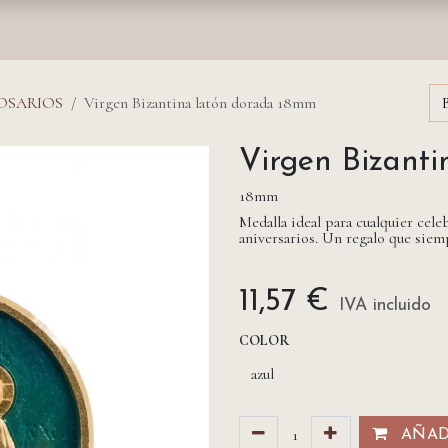
nda
Fundación
Monasterios
Empresas
Prensa
ROSARIOS
Virgen Bizantina latón dorada 18mm
Virgen Bizant
18mm
Medalla ideal para cualquier ce
aniversarios. Un regalo que siemp
11,57
€
IVA incluido
COLOR
AÑADI