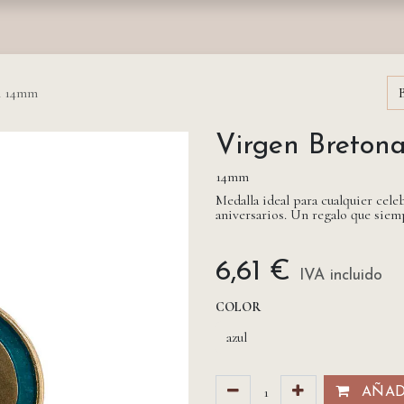
nda
Fundación
Monasterios
Empresas
Prensa
ón 14mm
Virgen Breton
14mm
Medalla ideal para cualquier ce
aniversarios. Un regalo que siemp
6,61
€
IVA incluido
COLOR
AÑADI