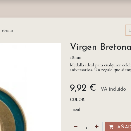
nda
Fundación
Monasterios
Empresas
Prensa
ón 18mm
Virgen Breton
18mm
Medalla ideal para cualquier ce
aniversarios. Un regalo que siemp
9,92
€
IVA incluido
COLOR
AÑADI