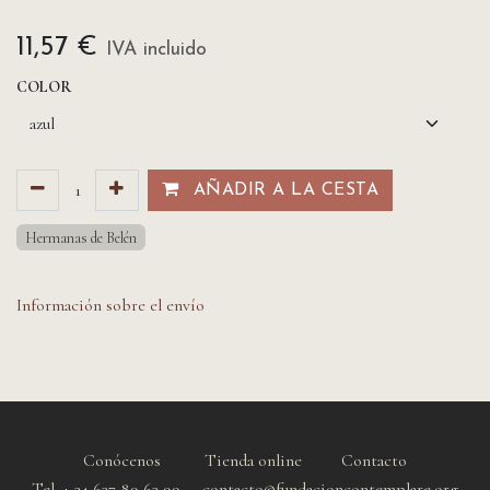
11,57
€
IVA incluido
COLOR
AÑADIR A LA CESTA​​
Hermanas de Belén
Información sobre el envío
Conócenos
Tienda online
Contacto
Tel. + 34 637 89 63 99 contacto@fundacioncontemplare.org