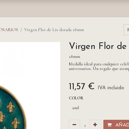
nda
Fundación
Monasterios
Empresas
Prensa
ROSARIOS
Virgen Flor de Lis dorada 18mm
Virgen Flor d
18mm
Medalla ideal para cualquier ce
aniversarios. Un regalo que siemp
11,57
€
IVA incluido
COLOR
AÑADI