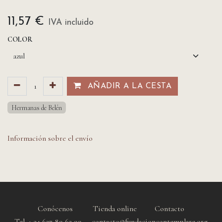
11,57
€
IVA incluido
COLOR
AÑADIR A LA CESTA​​
Hermanas de Belén
Información sobre el envío
Conócenos
Tienda online
Contacto
Tel. + 34 637 89 63 99 contacto@fundacioncontemplare.org