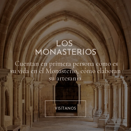
LOS
MONASTERIOS
Cuentan en primera persona cómo es
su vida en el Monasterio, cómo elaboran
su artesanía.
VISÍTANOS