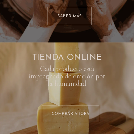
SAB​​E​​​​​​​​​​​​​​​​​​​​R ​​M​​Á​​​​​​S
TIENDA ONLINE
Cada producto está
impregnado de oración por
la humanidad
COMPRAR AHO​​​​RA