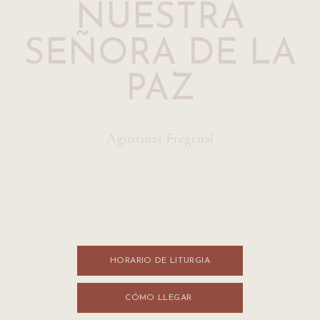
NUESTRA
SEÑORA DE LA
PAZ
Agustinas Fregenal
HORARIO DE LITURGI​​A
CÓMO LLEGA​​R