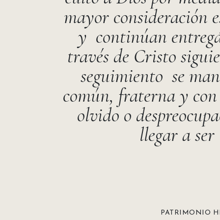
mayor consideración es
y continúan entregá
través de Cristo sigui
seguimiento se manif
común, fraterna y con 
olvido o despreocupa
llegar a se
PATRIMONIO H