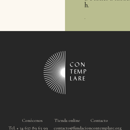
h.
.
Conócenos
Tienda online
Contacto
Tel. + 34 637 89 63 99 contacto@fundacioncontemplare.org