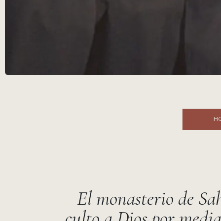
HORAR
El monasterio de Sah
culto a Dios por medi