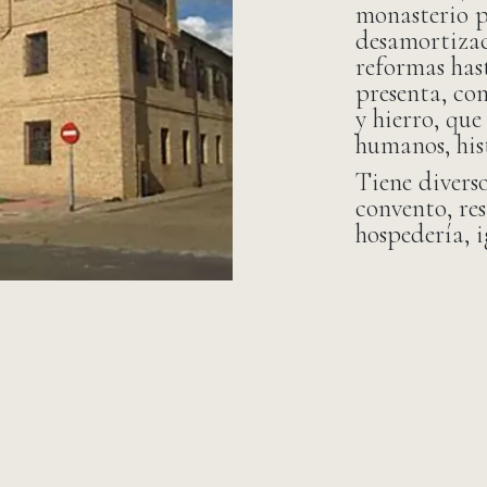
monasterio p
desamortizac
reformas has
presenta, com
y hierro, que
humanos, hist
Tiene diverso
convento, res
hospedería, 