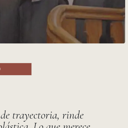
R ​​​​
de trayectoria, rinde
lástica. Lo que merece