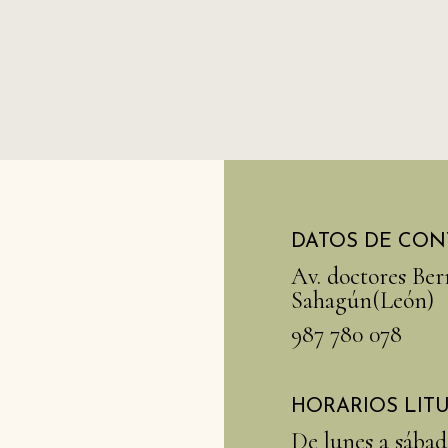
DATOS DE CON
Av. doctores Ber
Sahagún(León)
987 780 078
HORARIOS LIT
De lunes a sábado