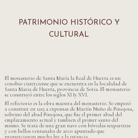
PATRIMONIO HISTÓRICO Y
CULTURAL
El monasterio de Santa María la Real de Huerta es un
cenobio cisterciense que se encuentra en la localidad de
Santa Maria de Huerta, provincia de Soria. El monasterio
se construyó entre los siglos XI Iy XVI.
El refectorio es la obra maestra del monasterio. Se empezó
a construir en 1215 a expensas de Martín Nuño de Finojosa,
sobrino del abad Finojosa, que fue el primer abad del
emplazamiento actual y tambien el primer santo del
mismo. Se trata de una gran nave con bóvedas sexpartitas
y con bellos ventanales de arco apuntado que
proporcionan mucha luz a la estancia