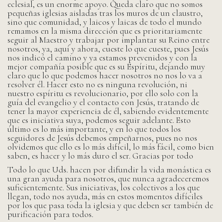
eclesial, es un enorme apoyo. Queda claro que no somos
pequeñas iglesias aisladas tras los muros de un claustro,
sino que comunidad, y laicos y laicas de todo el mundo
remamos en la misma dirección que es prioritariamente
seguir al Maestro y trabajar por implantar su Reino entre
nosotros, ya, aquí y ahora, cueste lo que cueste, pues Jesús
nos indicó el camino y ya estamos prevenidos y con la
mejor compañía posible que es su Espíritu, dejando muy
claro que lo que podemos hacer nosotros no nos lo va a
resolver él. Hacer esto no es ninguna revolución, ni
nuestro espíritu es revolucionario, por ello solo con la
guía del evangelio y el contacto con Jesús, tratando de
tener la mayor experiencia de él, sabiendo evidentemente
que es iniciativa suya, podemos seguir adelante. Esto
último es lo más importante, y en lo que todos los
seguidores de Jesús debemos empeñarnos, pues no nos
olvidemos que ello es lo más difícil, lo más fácil, como bien
saben, es hacer y lo más duro el ser. Gracias por todo
Todo lo que Uds. hacen por difundir la vida monástica es
una gran ayuda para nosotros, que nunca agradeceremos
suficientemente. Sus iniciativas, los colectivos a los que
llegan, todo nos ayuda, más en estos momentos difíciles
por los que pasa toda la iglesia y que deben ser también de
purificación para todos.