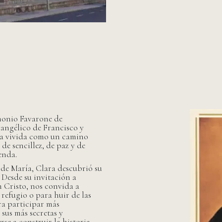
imonio Favarone de
vangélico de Francisco y
eza vivida como un camino
e sencillez, de paz y de
enda.
 de María, Clara descubrió su
 Desde su invitación a
 Cristo, nos convida a
 refugio o para huir de las
ra participar más
sus más secretas y
e a construir la historia