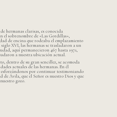
e hermanas clarisas, es conocida
n el sobrenombre de «Las Gordillas»,
edad de encina que rodeaba el emplazamiento
 siglo XVI, las hermanas se trasladaron a un
iudad, aquí permanecieron 467 hasta 1971,
mudaron a nuestra ubicación actual.
to, dentro de su gran sencillez, se acomoda
idades actuales de las hermanas. En él
s, esforzándonos por continuar testimoniando
 de Ávila, que el Señor es nuestro Dios y que
e nuestro gozo.