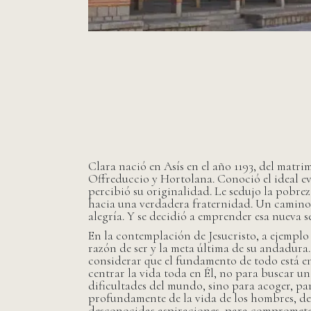
Clara nació en Asís en el año 1193, del matr
Offreduccio y Hortolana. Conoció el ideal e
percibió su originalidad. Le sedujo la pobr
hacia una verdadera fraternidad. Un camino d
alegría. Y se decidió a emprender esa nueva s
En la contemplación de Jesucristo, a ejemplo
razón de ser y la meta última de su andadura.
considerar que el fundamento de todo está en
centrar la vida toda en Él, no para buscar un
dificultades del mundo, sino para acoger, pa
profundamente de la vida de los hombres, de 
desconocidas aspiraciones, para comprometers