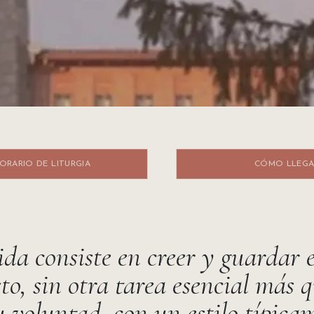
IO DE LITURGIA ​​​​
CÓMO LLEGA
da consiste en creer y guardar e
to, sin otra tarea esencial más 
 voluntad, con un estilo típica