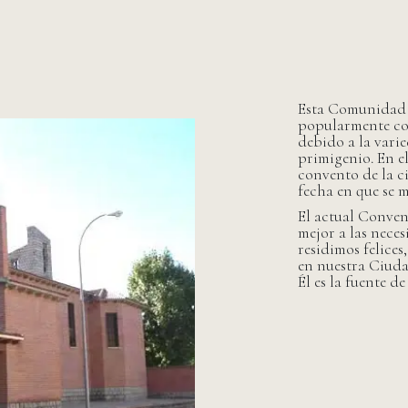
Esta Comunidad d
popularmente co
debido a la vari
primigenio. En el
convento de la c
fecha en que se 
El actual Conven
mejor a las neces
residimos felice
en nuestra Ciudad
Él es la fuente d