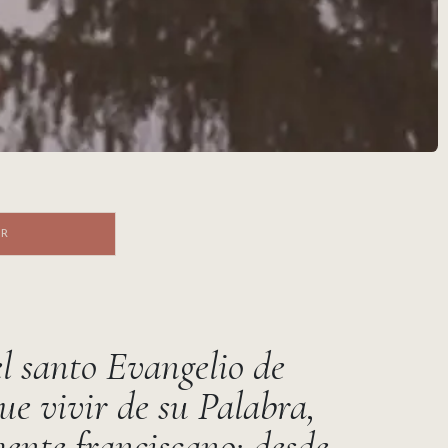
R ​​​​
l santo Evangelio de
que vivir de su Palabra,
mente franciscano: desde