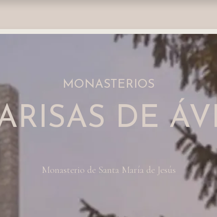
nda
Fundación
Monasterios
Empresas
Prensa
MONASTERIOS
ARISAS DE ÁV
Monasterio de Santa María de Jesús