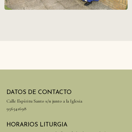
DATOS DE CONTACTO
Calle Espíritu Santo s/n junto a la Iglesia
956541698
HORARIOS LITURGIA