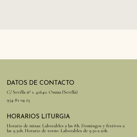
DATOS DE CONTACTO
C/ Sevilla nº 1. 41640. Osuna (Sevilla)
954 81 04 25
HORARIOS LITURGIA
Horario de misas: Laborables a las 8h. Domingos y festivos a
las 9.30h. Horario de torno: Laborables de 9.30 a 20h.