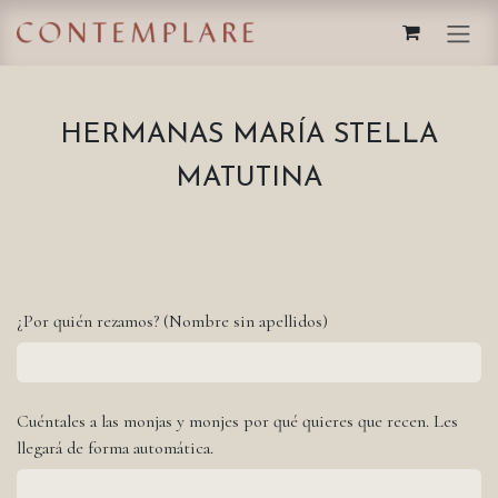
IR AL CONTENIDO
HERMANAS MARÍA STELLA
MATUTINA
¿Por quién rezamos? (Nombre sin apellidos)
Cuéntales a las monjas y monjes por qué quieres que recen. Les
llegará de forma automática.