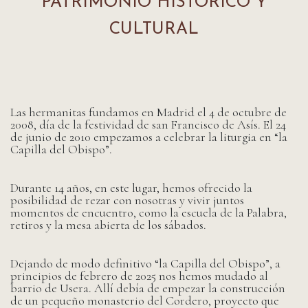
PATRIMONIO HISTÓRICO Y
CULTURAL
Las hermanitas fundamos en Madrid el 4 de octubre de
2008, día de la festividad de san Francisco de Asís. El 24
de junio de 2010 empezamos a celebrar la liturgia en “la
Capilla del Obispo”.
Durante 14 años, en este lugar, hemos ofrecido la
posibilidad de rezar con nosotras y vivir juntos
momentos de encuentro, como la escuela de la Palabra,
retiros y la mesa abierta de los sábados.
Dejando de modo definitivo “la Capilla del Obispo”, a
principios de febrero de 2025 nos hemos mudado al
barrio de Usera. Allí debía de empezar la construcción
de un pequeño monasterio del Cordero, proyecto que