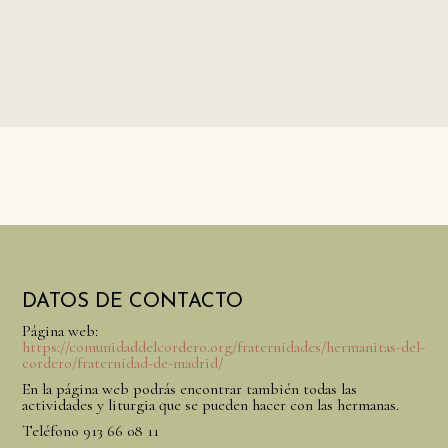
DATOS DE CONTACTO
Página web:
https://comunidaddelcordero.org/fraternidades/hermanitas-del-
cordero/fraternidad-de-madrid/
En la página web podrás encontrar también todas las
actividades y liturgia que se pueden hacer con las hermanas.
Teléfono 913 66 08 11