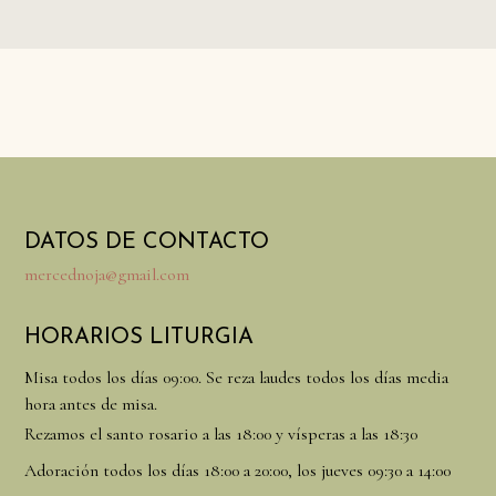
DATOS DE CONTACTO
mercednoja@gmail.com
HORARIOS LITURGIA
Misa todos los días 09:00. Se reza laudes todos los días media
hora antes de misa.
Rezamos el santo rosario a las 18:00 y vísperas a las 18:30
Adoración todos los días 18:00 a 20:00, los jueves 09:30 a 14:00​