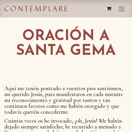
IR AL CONTENIDO
ORACIÓN A
SANTA GEMA
Aquí me tenéis postrado a vuestros pies santísimos,
mi querido Jesús, para manifestaros en cada instante
mi reconocimiento y gratitud por tantos y tan
continuos favores como me habéis otorgado y que
todavía queréis concederme.
Cuántas veces os he invocado, ¡oh, Jesús! Me habéis
dejado siempre satisfecho; he recurrido a menudo a