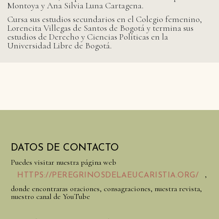
Montoya y Ana Silvia Luna Cartagena.
Cursa sus estudios secundarios en el Colegio femenino,
Lorencita Villegas de Santos de Bogotá y termina sus
estudios de Derecho y Ciencias Políticas en la
Universidad Libre de Bogotá.
DATOS DE CONTACTO
Puedes visitar nuestra página web
,
HTTPS://PEREGRINOSDELAEUCARISTIA.ORG/
donde encontraras oraciones, consagraciones, nuestra revista,
nuestro canal de YouTube