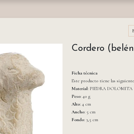
nda
Fundación
Monasterios
Empresas
Prensa
Cordero (belé
Ficha técnica
Este producto tiene las siguient
Material
: PIEDRA DOLOMITA
Peso
: 40 g
Alto
: 4 cm
Ancho
: 5 cm
Fondo
: 3,5 cm