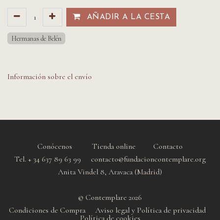
AÑADIR A LA CESTA​​
Hermanas de Belén
Información sobre el envío
Conócenos
Tienda online
Contacto
Tel. + 34 637 89 63 99 contacto@fundacioncontemplare.org
Anita Vindel 8, Aravaca (Madrid)
© Contemplare 2026
Condiciones de Compra
Aviso legal y Política de privacidad
Política de cookie
s