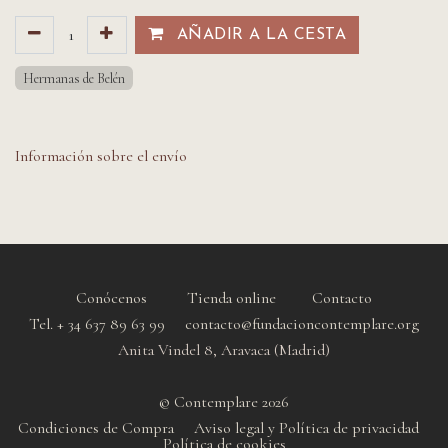
AÑADIR A LA CESTA​​
Hermanas de Belén
Información sobre el envío
Conócenos
Tienda online
Contacto
Tel. + 34 637 89 63 99 contacto@fundacioncontemplare.org
Anita Vindel 8, Aravaca (Madrid)
© Contemplare 2026
Condiciones de Compra
Aviso legal y Política de privacidad
Política de cookie
s