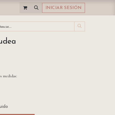
INICIAR SESIÓN
Judea
es medidas:
luido