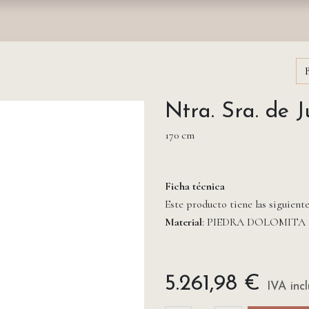
nda
Fundación
Monasterios
Empresas
Prensa
Ntra. Sra. de 
170 cm
Ficha técnica
Este producto tiene las siguient
Material
: PIEDRA DOLOMITA
5.261,98
€
IVA inc