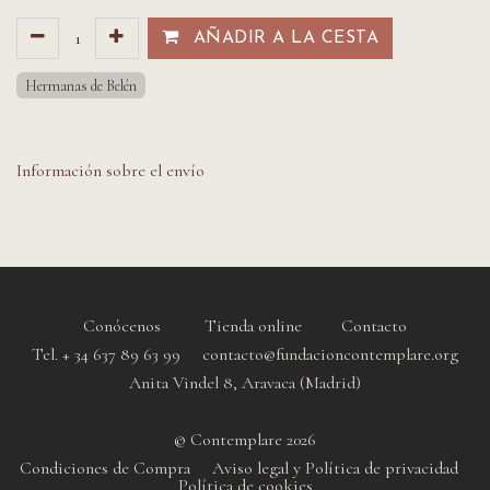
AÑADIR A LA CESTA​​
Hermanas de Belén
Información sobre el envío
Conócenos
Tienda online
Contacto
Tel. + 34 637 89 63 99 contacto@fundacioncontemplare.org
Anita Vindel 8, Aravaca (Madrid)
© Contemplare 2026
Condiciones de Compra
Aviso legal y Política de privacidad
Política de cookie
s