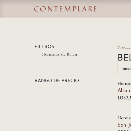
IR AL CONTENIDO
Home
Tie
Produc
FILTROS
Hermanas de Belén
BE
RANGO DE PRECIO
Herman
Alto 
1.057,
Herman
San J