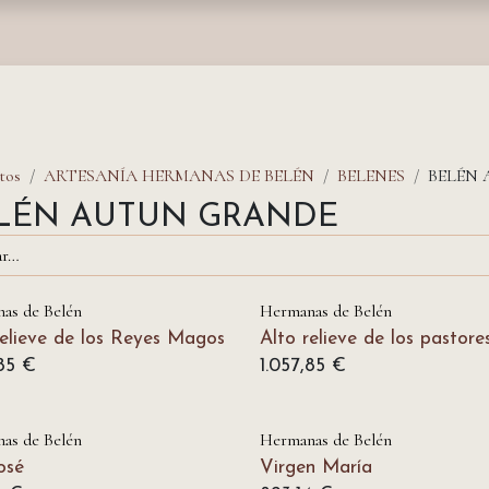
nda
Fundación
Monasterios
Empresas
Prensa
tos
ARTESANÍA HERMANAS DE BELÉN
BELENES
BELÉN
LÉN AUTUN GRANDE
as de Belén
Hermanas de Belén
relieve de los Reyes Magos
Alto relieve de los pastore
85
€
1.057,85
€
as de Belén
Hermanas de Belén
osé
Virgen María