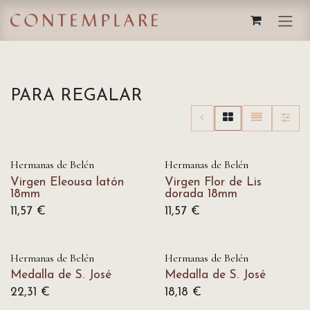
IR AL CONTENIDO
PARA REGALAR
Hermanas de Belén
Hermanas de Belén
Virgen Eleousa latón
Virgen Flor de Lis
18mm
dorada 18mm
11,57
€
11,57
€
Hermanas de Belén
Hermanas de Belén
Medalla de S. José
Medalla de S. José
22,31
€
18,18
€