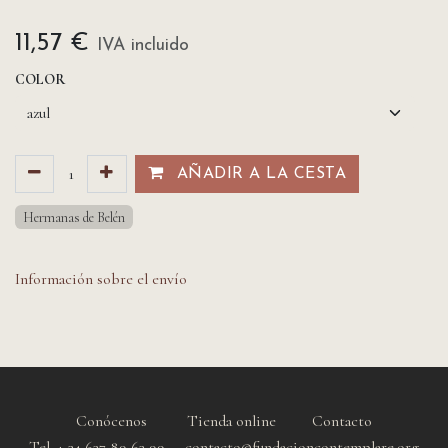
11,57
€
IVA incluido
COLOR
AÑADIR A LA CESTA​​
Hermanas de Belén
Información sobre el envío
Conócenos
Tienda online
Contacto
Tel. + 34 637 89 63 99 contacto@fundacioncontemplare.org