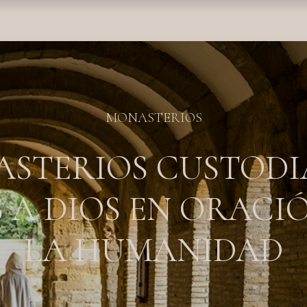
nda
Fundación
Monasterios
Empresas
Prensa
MONASTERIOS
ASTERIOS CUSTODI
 A DIOS EN ORACI
LA HUMANIDAD