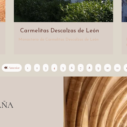
Carmel​itas Descalzas de León
Monasterio de Carmelitas Descalzas de León
Anterior
1
2
3
4
5
6
7
8
9
10
11
AÑA