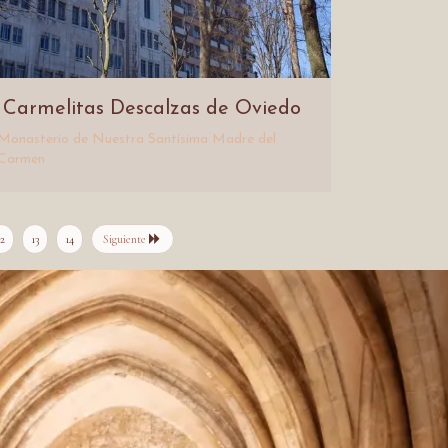
Carmelitas Descalzas de Oviedo
Monasterio de
Nuestra Santísima Madre del
Carmen
12
13
14
Siguiente