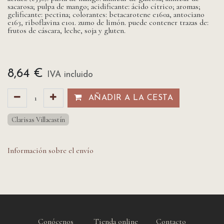
sacarosa; pulpa de mango; acidificante: ácido cítrico; aromas;
gelificante: pectina; colorantes: betacarotene e160a, antociano
e163, riboflavina e101. zumo de limón. puede contener trazas de:
frutos de cáscara, leche, soja y gluten.
8,64
€
IVA incluido
AÑADIR A LA CESTA​​
Clarisas Villacastín
Información sobre el envío
Conócenos
Tienda online
Contacto