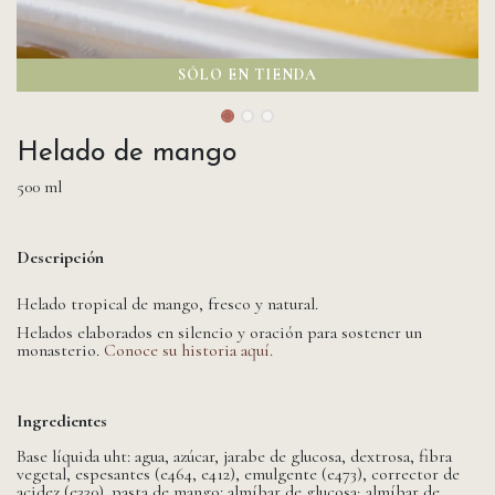
SÓLO EN TIENDA
Helado de mango
500 ml
Descripción
Helado tropical de mango, fresco y natural.
Helados elaborados en silencio y oración para sostener un
monasterio.
Conoce su historia aquí.
Ingredientes
Base líquida uht: agua, azúcar, jarabe de glucosa, dextrosa, fibra
vegetal, espesantes (e464, e412), emulgente (e473), corrector de
acidez (e330). pasta de mango: almíbar de glucosa; almíbar de